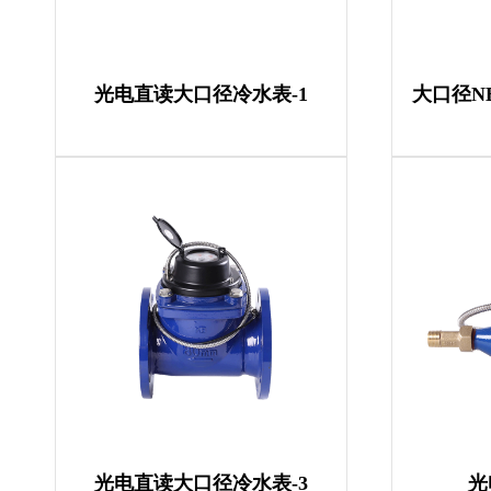
光电直读大口径冷水表-1
大口径NB
光电直读大口径冷水表-3
光