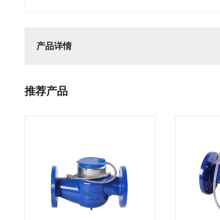
产品详情
推荐产品